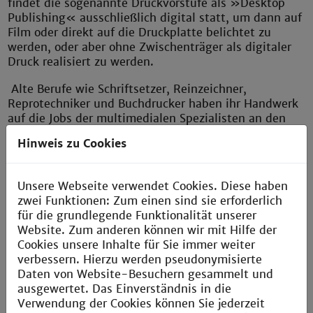
findet die sogenannte Druckvorstufe als »Desktop
Publishing« ausschließlich digital statt, um dann auf
Film oder direkt auf die Druckplatte belichtet zu
werden, oder aber ohne Zwischenträger als digitaler
Druck realisiert zu werden.
Alte Berufe wie Schriftsetzer, Reinzeichner,
Reprotechniker und Buchdrucker haben ihr Handwerk
auf die Jobs der multimedialen Spezialisten an den
Computern, Scannern und Printern umgestellt.
Hinweis zu Cookies
Produktionsprozesse, die früher eine ganze Reihe von
Fachleuten benötigten, werden heute von einer
»Ein-Mann-Work-Station« bewältigt.
Unsere Webseite verwendet Cookies. Diese haben
zwei Funktionen: Zum einen sind sie erforderlich
Dieser Entwicklung trägt die Ausbildung der
für die grundlegende Funktionalität unserer
Technischen Hochschule Mannheim an ihrem Institut
Website. Zum anderen können wir mit Hilfe der
für Printorientierte Medien Rechnung, um auf die
Cookies unsere Inhalte für Sie immer weiter
vielfältigen Anforderungen der Praxis vorzubereiten.
verbessern. Hierzu werden pseudonymisierte
Daten von Website-Besuchern gesammelt und
Institut für printorientierte Medien [IFPM]
ausgewertet. Das Einverständnis in die
Verwendung der Cookies können Sie jederzeit