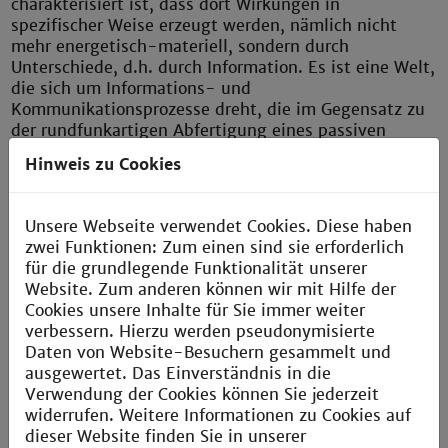
charakterisiert ist, dass dort Wirkungen in
spezifischer Weise erzeugt werden, nämlich nicht
mehr energetisch-materiell, sondern durch
Unterschiede, d.h. durch Information. Es ist eine Welt,
die sich um Informations- und
Kommunikationsprozesse dreht, die im Gegensatz zu
der rundfunkartigen Abfertigung eines passiven
Publikums, Menschen mit Menschen verknüpft. Statt
Hinweis zu Cookies
Einbahnstraßen gibt es Gegenverkehr, Wiederspruch
und Ermutigung.
Unsere Webseite verwendet Cookies. Diese haben
Welche Rolle, welche Möglichkeiten und welche
zwei Funktionen: Zum einen sind sie erforderlich
Verpflichtungen Design in dieser Welt hat, ist
für die grundlegende Funktionalität unserer
Gegenstand dieses Instituts.
Website. Zum anderen können wir mit Hilfe der
Cookies unsere Inhalte für Sie immer weiter
Institut für interaktive Medien [IAM]
verbessern. Hierzu werden pseudonymisierte
Daten von Website-Besuchern gesammelt und
ausgewertet. Das Einverständnis in die
Verwendung der Cookies können Sie jederzeit
widerrufen. Weitere Informationen zu Cookies auf
dieser Website finden Sie in unserer